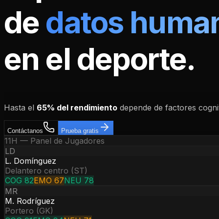
de
datos huma
en el deporte.
Hasta el
65% del rendimiento
depende de factores cogniti
Contáctanos
Prueba gratis
11H — Panel de Jugadores
LD
L. Domínguez
Delantero centro (ST)
COG
82
EMO
67
NEU
78
MR
M. Rodríguez
Portero (GK)