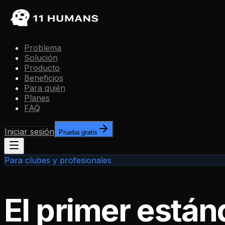
Problema
Solución
Producto
Beneficios
Para quién
Planes
FAQ
Iniciar sesión
Prueba gratis
Para clubes y profesionales
El primer están