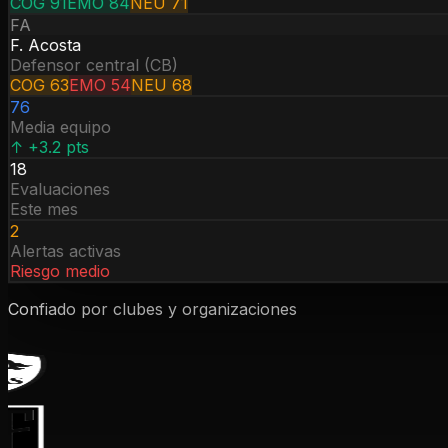
COG
91
EMO
84
NEU
71
FA
F. Acosta
Defensor central (CB)
COG
63
EMO
54
NEU
68
76
Media equipo
↑ +3.2 pts
18
Evaluaciones
Este mes
2
Alertas activas
Riesgo medio
Confiado por clubes y organizaciones